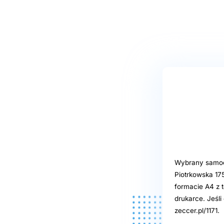
Wybrany samoob
Piotrkowska 17
formacie A4 z t
drukarce. Jeśl
zeccer.pl/1171.