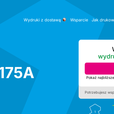
Wydruki z dostawą
Wsparcie
Jak druko
wydr
 175A
Potrzebujesz wsp
1