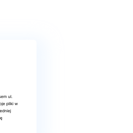
sem ul.
e pliki w
edniej
nę