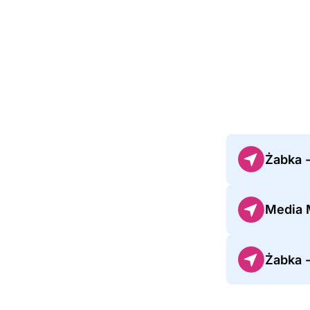
Żabka -
Media M
Żabka 