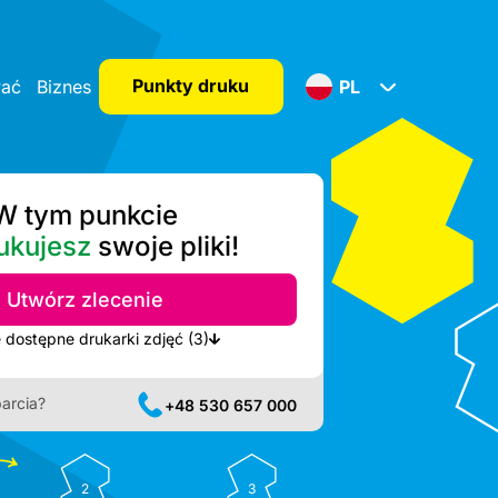
Punkty druku
wać
Biznes
PL
W tym punkcie
ukujesz
swoje pliki!
Utwórz zlecenie
Pokaż najbliższe dostępne drukarki zdjęć (3)
arcia?
+48 530 657 000
2
3