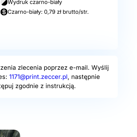
Wydruk czarno-biały
Czarno-biały: 0,79 zł brutto/str.
zenia zlecenia poprzez e-mail. Wyślij
res:
1171@print.zeccer.pl
, następnie
ępuj zgodnie z instrukcją.