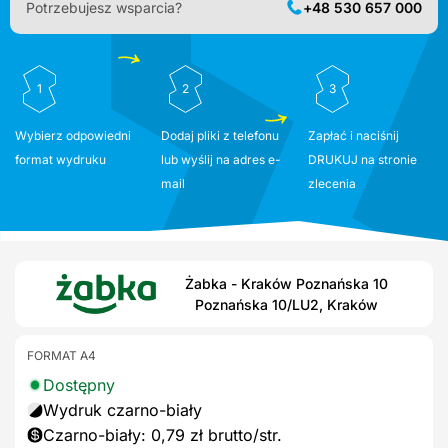
Potrzebujesz wsparcia?
+48 530 657 000
1
2
3
Wybierz odpowiedni
Dodaj pliki z telefonu
Zapłać i naciśnij
format wydruku
lub wyślij na adres e-
DRUKUJ na stronie
mail
zlecenia
Żabka - Kraków Poznańska 10
Poznańska 10/LU2, Kraków
FORMAT A4
Dostępny
Wydruk czarno-biały
Czarno-biały: 0,79 zł brutto/str.