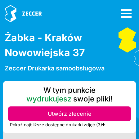
Żabka - Kraków
Nowowiejska 37
Zeccer Drukarka samoobsługowa
W tym punkcie
wydrukujesz
swoje pliki!
Utwórz zlecenie
Pokaż najbliższe dostępne drukarki zdjęć (3)