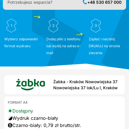
Potrzebujesz wsparcia?
+48 530 657 000
1
2
3
Wybierz odpowiedni
Dodaj pliki z telefonu
Zapłać i naciśnij
format wydruku
lub wyślij na adres e-
DRUKUJ na stronie
mail
zlecenia
Żabka - Kraków Nowowiejska 37
Nowowiejska 37 lok/Lu I, Kraków
FORMAT A4
Dostępny
Wydruk czarno-biały
Czarno-biały: 0,79 zł brutto/str.