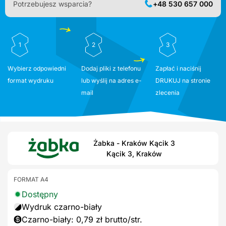
Potrzebujesz wsparcia?
+48 530 657 000
1
2
3
Wybierz odpowiedni
Dodaj pliki z telefonu
Zapłać i naciśnij
format wydruku
lub wyślij na adres e-
DRUKUJ na stronie
mail
zlecenia
Żabka - Kraków Kącik 3
Kącik 3, Kraków
FORMAT A4
Dostępny
Wydruk czarno-biały
Czarno-biały: 0,79 zł brutto/str.