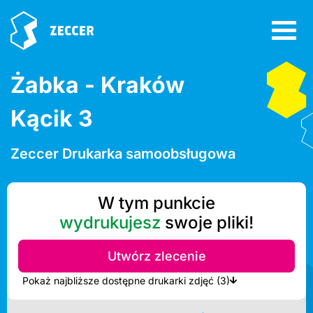
Żabka - Kraków
Kącik 3
Zeccer Drukarka samoobsługowa
W tym punkcie
wydrukujesz
swoje pliki!
Utwórz zlecenie
Pokaż najbliższe dostępne drukarki zdjęć (3)