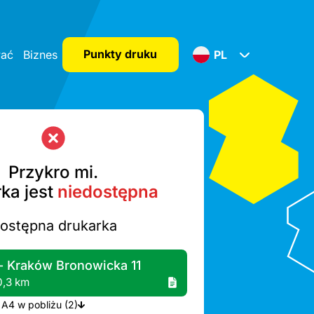
Punkty druku
wać
Biznes
PL
Przykro mi.
ka jest
niedostępna
dostępna drukarka
- Kraków Bronowicka 11
0,3 km
Więcej drukarek A4 w pobliżu (2)