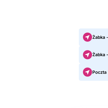
Żabka 
Żabka 
Poczta