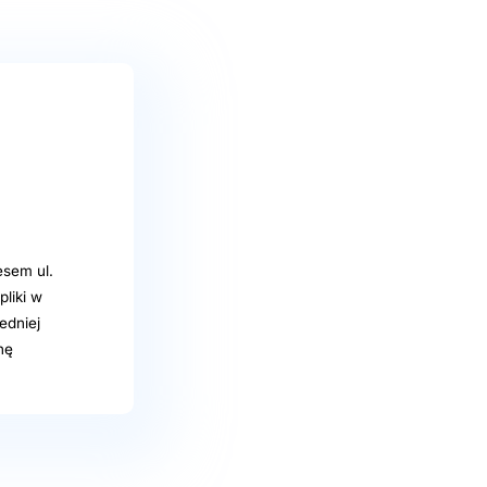
sem ul.
liki w
edniej
nę