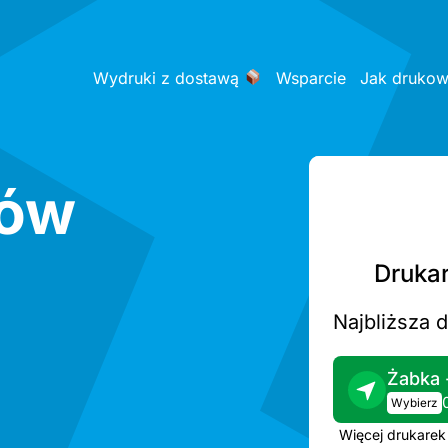
Wydruki z dostawą
Wsparcie
Jak druko
ków
Drukar
Najbliższa 
Żabka 
Wybierz