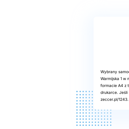
Wybrany samoob
Warmijska 1 w 
formacie A4 z t
drukarce. Jeśl
zeccer.pl/1243.