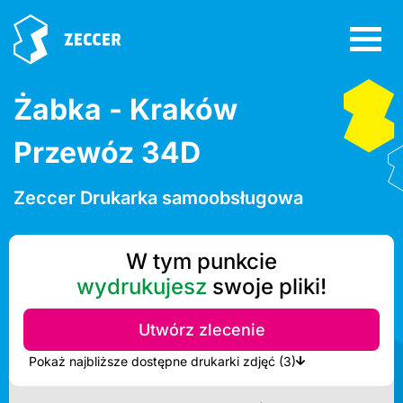
Żabka - Kraków
Przewóz 34D
Zeccer Drukarka samoobsługowa
W tym punkcie
wydrukujesz
swoje pliki!
Utwórz zlecenie
Pokaż najbliższe dostępne drukarki zdjęć (3)