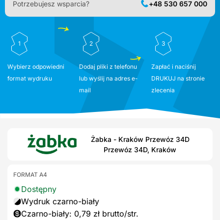
Potrzebujesz wsparcia?
+48 530 657 000
1
2
3
Wybierz odpowiedni
Dodaj pliki z telefonu
Zapłać i naciśnij
format wydruku
lub wyślij na adres e-
DRUKUJ na stronie
mail
zlecenia
Żabka - Kraków Przewóz 34D
Przewóz 34D, Kraków
FORMAT A4
Dostępny
Wydruk czarno-biały
Czarno-biały: 0,79 zł brutto/str.