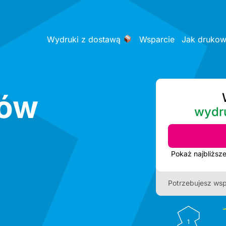
Wydruki z dostawą
Wsparcie
Jak druko
ków
wydr
Potrzebujesz wsp
1