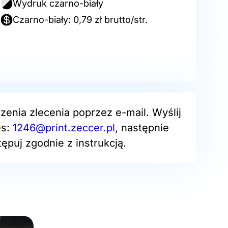
Wydruk czarno-biały
Czarno-biały: 0,79 zł brutto/str.
zenia zlecenia poprzez e-mail. Wyślij
es:
1246@print.zeccer.pl
, następnie
ępuj zgodnie z instrukcją.