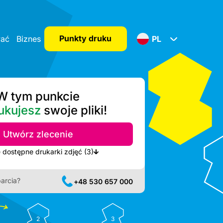
Punkty druku
wać
Biznes
PL
W tym punkcie
ukujesz
swoje pliki!
Utwórz zlecenie
Pokaż najbliższe dostępne drukarki zdjęć (3)
arcia?
+48 530 657 000
2
3