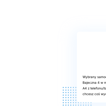
Wybrany samoob
Bajeczna 4 w m
A4 z telefonu/t
chcesz coś wyd