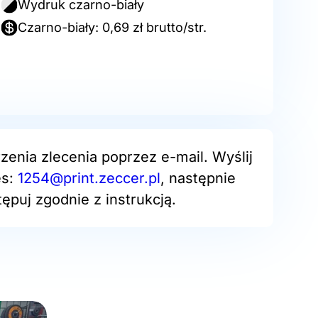
Wydruk czarno-biały
Czarno-biały: 0,69 zł brutto/str.
zenia zlecenia poprzez e-mail. Wyślij
es:
1254@print.zeccer.pl
, następnie
ępuj zgodnie z instrukcją.