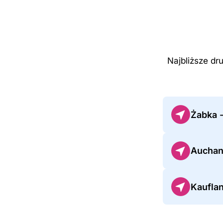
Najbliższe dr
Żabka 
Auchan
Kaufla