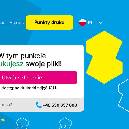
Punkty druku
wać
Biznes
PL
W tym punkcie
ukujesz
swoje pliki!
Utwórz zlecenie
Pokaż najbliższe dostępne drukarki zdjęć (3)
arcia?
+48 530 657 000
2
3