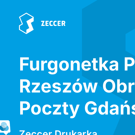
Furgonetka P
Rzeszów Ob
Poczty Gdańs
Zeccer Drukarka