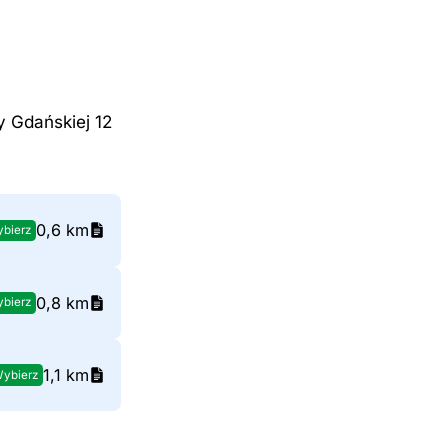
y Gdańskiej 12
0,6 km
bierz
0,8 km
bierz
1,1 km
ybierz