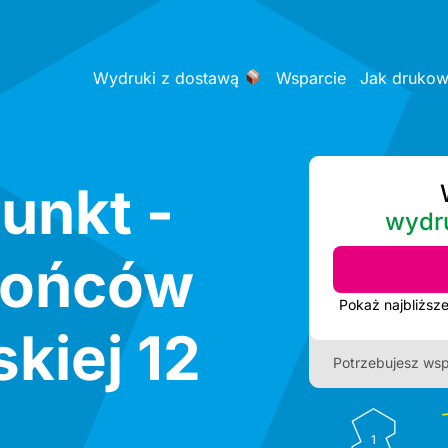
Wydruki z dostawą
Wsparcie
Jak druko
unkt -
wydr
rońców
kiej 12
Potrzebujesz wsp
1