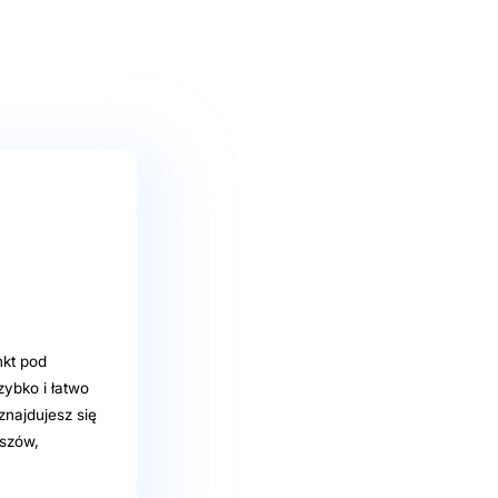
kt pod
ybko i łatwo
znajdujesz się
eszów,