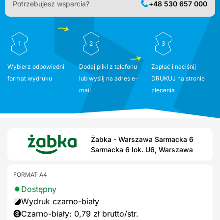
Potrzebujesz wsparcia?
+48 530 657 000
1
2
3
Wybierz odpowiedni
Dodaj pliki z telefonu
Zapłać i naciśnij
format wydruku
lub wyślij na adres e-
DRUKUJ na stronie
mail
zlecenia
Żabka - Warszawa Sarmacka 6
Sarmacka 6 lok. U6, Warszawa
FORMAT A4
Dostępny
Wydruk czarno-biały
Czarno-biały: 0,79 zł brutto/str.