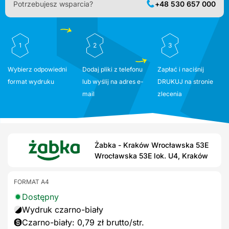
Potrzebujesz wsparcia?
+48 530 657 000
1
2
3
Wybierz odpowiedni
Dodaj pliki z telefonu
Zapłać i naciśnij
format wydruku
lub wyślij na adres e-
DRUKUJ na stronie
mail
zlecenia
Żabka - Kraków Wrocławska 53E
Wrocławska 53E lok. U4, Kraków
FORMAT A4
Dostępny
Wydruk czarno-biały
Czarno-biały: 0,79 zł brutto/str.