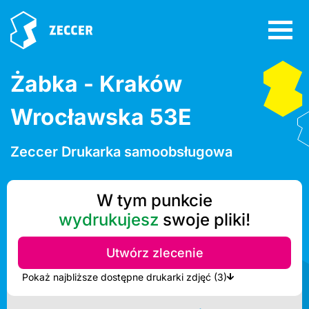
Żabka - Kraków
Wrocławska 53E
Zeccer Drukarka samoobsługowa
W tym punkcie
wydrukujesz
swoje pliki!
Utwórz zlecenie
Pokaż najbliższe dostępne drukarki zdjęć (3)