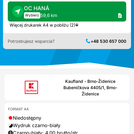
OC HANÁ
59,6 km
Wybierz
Więcej drukarek A4 w pobliżu (2)
Potrzebujesz wsparcia?
+48 530 657 000
Kaufland - Brno-Židenice
Bubeníčkova 4405/1, Brno-
Židenice
FORMAT A4
Niedostępny
Wydruk czarno-biały
Czarno-biały: 4,00 brutto/str.