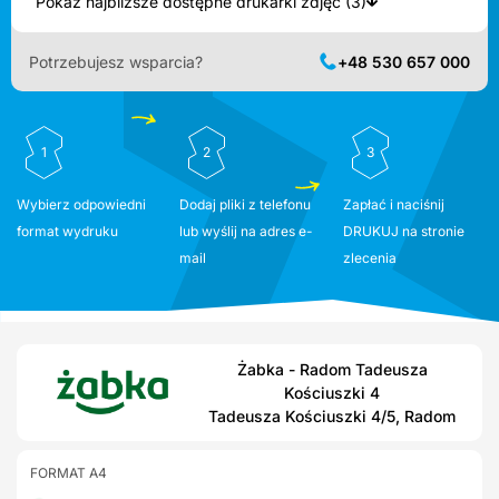
Pokaż najbliższe dostępne drukarki zdjęć (3)
Potrzebujesz wsparcia?
+48 530 657 000
1
2
3
Wybierz odpowiedni
Dodaj pliki z telefonu
Zapłać i naciśnij
format wydruku
lub wyślij na adres e-
DRUKUJ na stronie
mail
zlecenia
Żabka - Radom Tadeusza
Kościuszki 4
Tadeusza Kościuszki 4/5, Radom
FORMAT A4