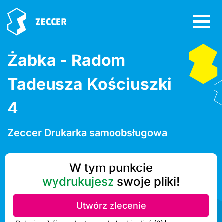
Żabka - Radom
Tadeusza Kościuszki
4
Zeccer Drukarka samoobsługowa
W tym punkcie
wydrukujesz
swoje pliki!
Utwórz zlecenie