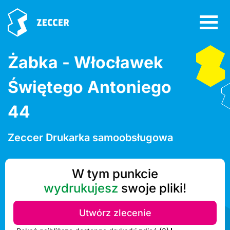
Żabka - Włocławek
Świętego Antoniego
44
Zeccer Drukarka samoobsługowa
W tym punkcie
wydrukujesz
swoje pliki!
Utwórz zlecenie