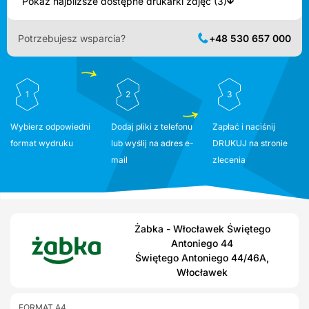
Pokaż najbliższe dostępne drukarki zdjęć (3)
Potrzebujesz wsparcia?
+48 530 657 000
1
2
3
Wybierz odpowiedni
Dodaj pliki z telefonu
Zapłać i naciśnij
format wydruku
lub wyślij na adres e-
DRUKUJ na stronie
mail
zlecenia
Żabka - Włocławek Świętego
Antoniego 44
Świętego Antoniego 44/46A,
Włocławek
FORMAT A4