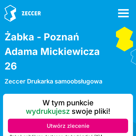
Żabka - Poznań
Adama Mickiewicza
26
Zeccer Drukarka samoobsługowa
W tym punkcie
wydrukujesz
swoje pliki!
Utwórz zlecenie