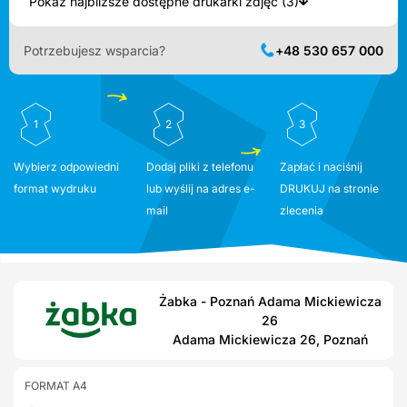
Pokaż najbliższe dostępne drukarki zdjęć (3)
Potrzebujesz wsparcia?
+48 530 657 000
1
2
3
Wybierz odpowiedni
Dodaj pliki z telefonu
Zapłać i naciśnij
format wydruku
lub wyślij na adres e-
DRUKUJ na stronie
mail
zlecenia
Żabka - Poznań Adama Mickiewicza
26
Adama Mickiewicza 26, Poznań
FORMAT A4