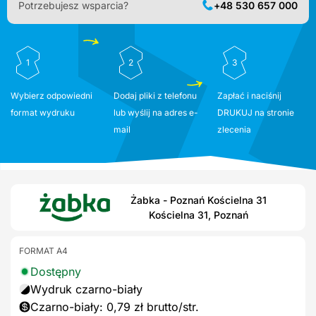
Potrzebujesz wsparcia?
+48 530 657 000
1
2
3
Wybierz odpowiedni
Dodaj pliki z telefonu
Zapłać i naciśnij
format wydruku
lub wyślij na adres e-
DRUKUJ na stronie
mail
zlecenia
Żabka - Poznań Kościelna 31
Kościelna 31, Poznań
FORMAT A4
Dostępny
Wydruk czarno-biały
Czarno-biały: 0,79 zł brutto/str.