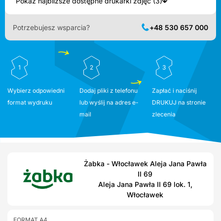
Pokaż najbliższe dostępne drukarki zdjęć (3)
Potrzebujesz wsparcia?
+48 530 657 000
1
2
3
Wybierz odpowiedni
Dodaj pliki z telefonu
Zapłać i naciśnij
format wydruku
lub wyślij na adres e-
DRUKUJ na stronie
mail
zlecenia
Żabka - Włocławek Aleja Jana Pawła
II 69
Aleja Jana Pawła II 69 lok. 1,
Włocławek
FORMAT A4