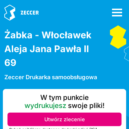
Żabka - Włocławek
Aleja Jana Pawła II
69
Zeccer Drukarka samoobsługowa
W tym punkcie
wydrukujesz
swoje pliki!
Utwórz zlecenie