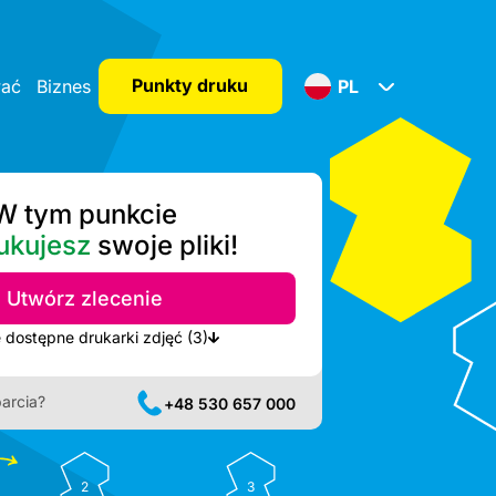
Punkty druku
wać
Biznes
PL
W tym punkcie
ukujesz
swoje pliki!
Utwórz zlecenie
Pokaż najbliższe dostępne drukarki zdjęć (3)
arcia?
+48 530 657 000
2
3