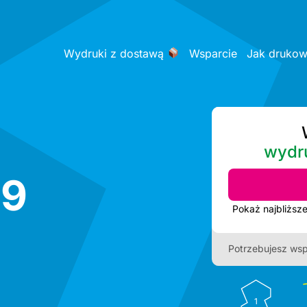
Wydruki z dostawą
Wsparcie
Jak druko
wydr
69
Potrzebujesz wsp
1