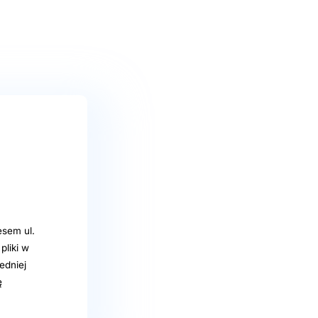
sem ul.
pliki w
edniej
ę