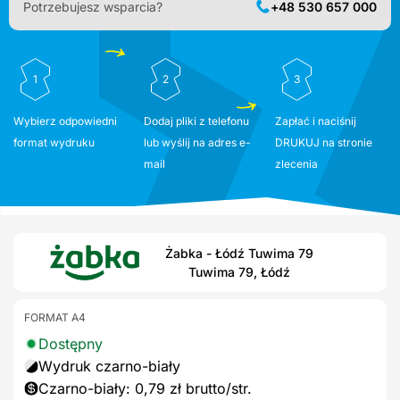
Potrzebujesz wsparcia?
+48 530 657 000
1
2
3
Wybierz odpowiedni
Dodaj pliki z telefonu
Zapłać i naciśnij
format wydruku
lub wyślij na adres e-
DRUKUJ na stronie
mail
zlecenia
Żabka - Łódź Tuwima 79
Tuwima 79, Łódź
FORMAT A4
Dostępny
Wydruk czarno-biały
Czarno-biały: 0,79 zł brutto/str.