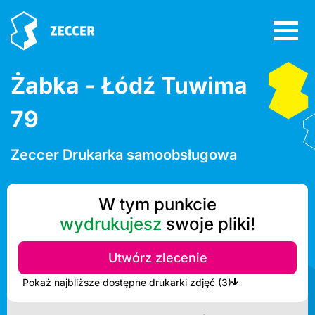
Żabka - Łódź Tuwima
79
Zeccer Drukarka samoobsługowa
W tym punkcie
wydrukujesz
swoje pliki!
Utwórz zlecenie
Pokaż najbliższe dostępne drukarki zdjęć (3)