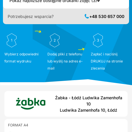
Pokaż najbliższe dostępne drukarki zdjęć (3)
Potrzebujesz wsparcia?
+48 530 657 000
1
2
3
Wybierz odpowiedni
Dodaj pliki z telefonu
Zapłać i naciśnij
format wydruku
lub wyślij na adres e-
DRUKUJ na stronie
mail
zlecenia
Żabka - Łódź Ludwika Zamenhofa
10
Ludwika Zamenhofa 10, Łódź
FORMAT A4