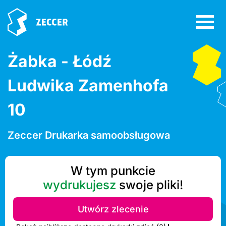
Żabka - Łódź
Ludwika Zamenhofa
10
Zeccer Drukarka samoobsługowa
W tym punkcie
wydrukujesz
swoje pliki!
Utwórz zlecenie