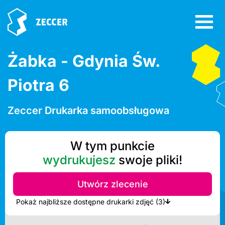
Żabka - Gdynia Św.
Piotra 6
Zeccer Drukarka samoobsługowa
W tym punkcie
wydrukujesz
swoje pliki!
Utwórz zlecenie
Pokaż najbliższe dostępne drukarki zdjęć (3)