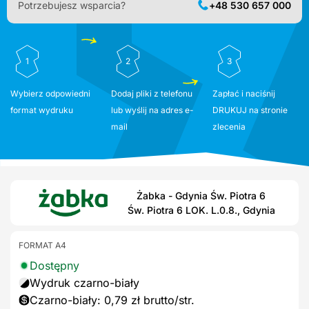
Potrzebujesz wsparcia?
+48 530 657 000
1
2
3
Wybierz odpowiedni
Dodaj pliki z telefonu
Zapłać i naciśnij
format wydruku
lub wyślij na adres e-
DRUKUJ na stronie
mail
zlecenia
Żabka - Gdynia Św. Piotra 6
Św. Piotra 6 LOK. L.0.8., Gdynia
FORMAT A4
Dostępny
Wydruk czarno-biały
Czarno-biały: 0,79 zł brutto/str.