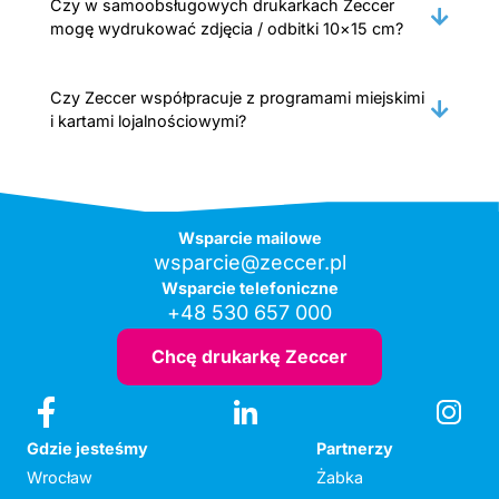
Czy w samoobsługowych drukarkach Zeccer
mogę wydrukować zdjęcia / odbitki 10×15 cm?
Czy Zeccer współpracuje z programami miejskimi
i kartami lojalnościowymi?
Wsparcie mailowe
wsparcie@zeccer.pl
Wsparcie telefoniczne
+48 530 657 000
Chcę drukarkę Zeccer
Gdzie jesteśmy
Partnerzy
Wrocław
Żabka