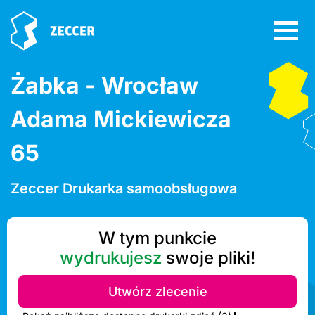
Żabka - Wrocław
Adama Mickiewicza
65
Zeccer Drukarka samoobsługowa
W tym punkcie
wydrukujesz
swoje pliki!
Utwórz zlecenie