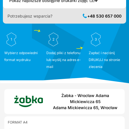
Pokaż najbliższe dostępne drukarki zdjęć (3)
Potrzebujesz wsparcia?
+48 530 657 000
1
2
3
Wybierz odpowiedni
Dodaj pliki z telefonu
Zapłać i naciśnij
format wydruku
lub wyślij na adres e-
DRUKUJ na stronie
mail
zlecenia
Żabka - Wrocław Adama
Mickiewicza 65
Adama Mickiewicza 65, Wrocław
FORMAT A4