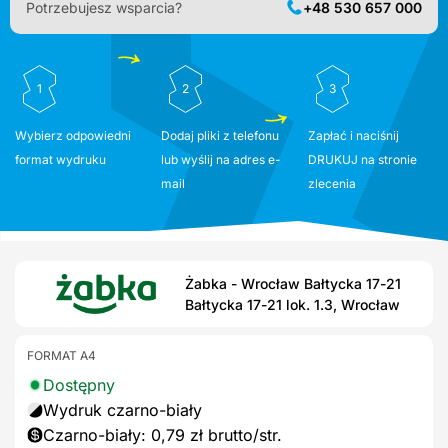
Potrzebujesz wsparcia?
+48 530 657 000
1
2
3
Wybierz odpowiedni
Dodaj pliki z telefonu
Zapłać i naciśnij
format wydruku
lub wyślij na adres e-
DRUKUJ na stronie
mail
zlecenia
Żabka - Wrocław Bałtycka 17-21
Bałtycka 17-21 lok. 1.3, Wrocław
FORMAT A4
Dostępny
Wydruk czarno-biały
Czarno-biały: 0,79 zł brutto/str.