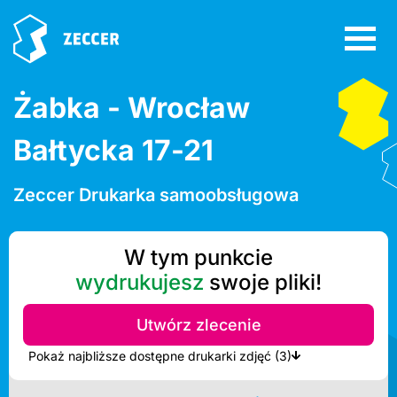
Żabka - Wrocław
Bałtycka 17-21
Zeccer Drukarka samoobsługowa
W tym punkcie
wydrukujesz
swoje pliki!
Utwórz zlecenie
Pokaż najbliższe dostępne drukarki zdjęć (3)