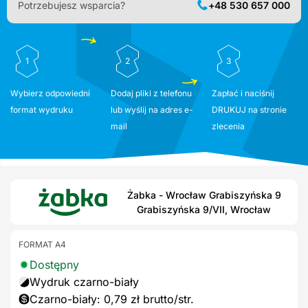
Potrzebujesz wsparcia?
+48 530 657 000
1
2
3
Wybierz odpowiedni
Dodaj pliki z telefonu
Zapłać i naciśnij
format wydruku
lub wyślij na adres e-
DRUKUJ na stronie
mail
zlecenia
Żabka - Wrocław Grabiszyńska 9
Grabiszyńska 9/VII, Wrocław
FORMAT A4
Dostępny
Wydruk czarno-biały
Czarno-biały: 0,79 zł brutto/str.