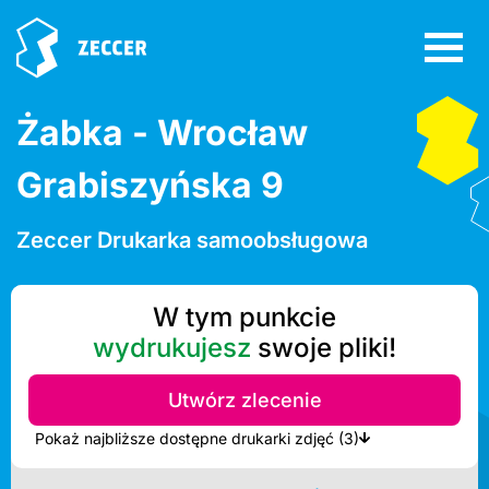
Żabka - Wrocław
Grabiszyńska 9
Zeccer Drukarka samoobsługowa
W tym punkcie
wydrukujesz
swoje pliki!
Utwórz zlecenie
Pokaż najbliższe dostępne drukarki zdjęć (3)