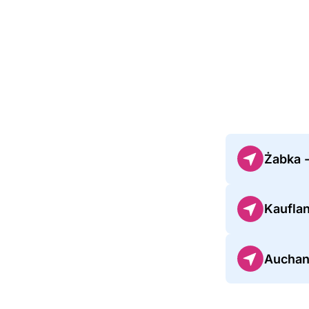
Żabka 
Kaufla
Auchan