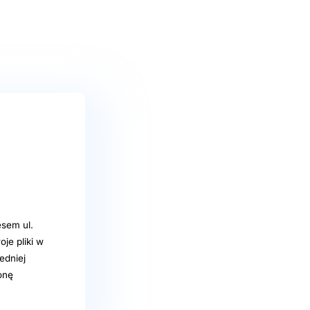
sem ul.
je pliki w
edniej
onę