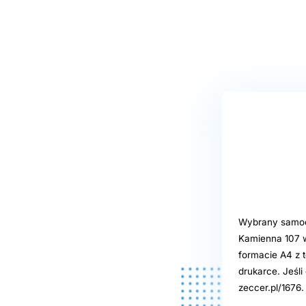
Wybrany samoob
Kamienna 107 w
formacie A4 z t
drukarce. Jeśl
zeccer.pl/1676.