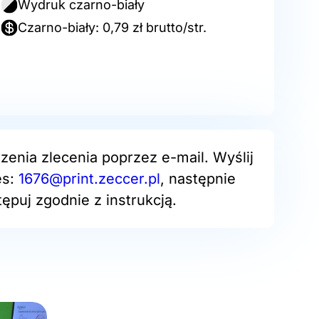
Wydruk czarno-biały
Czarno-biały: 0,79 zł brutto/str.
zenia zlecenia poprzez e-mail. Wyślij
es:
1676@print.zeccer.pl
, następnie
ępuj zgodnie z instrukcją.