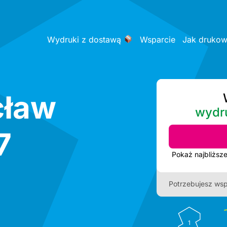
Wydruki z dostawą
Wsparcie
Jak druko
cław
wydr
7
Potrzebujesz wsp
1