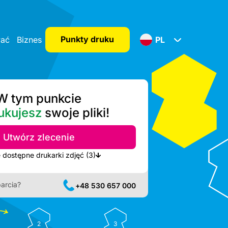
Punkty druku
wać
Biznes
PL
W tym punkcie
ukujesz
swoje pliki!
Utwórz zlecenie
Pokaż najbliższe dostępne drukarki zdjęć (3)
arcia?
+48 530 657 000
2
3