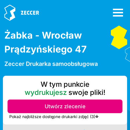
Żabka - Wrocław
Prądzyńskiego 47
Zeccer Drukarka samoobsługowa
W tym punkcie
wydrukujesz
swoje pliki!
Utwórz zlecenie
Pokaż najbliższe dostępne drukarki zdjęć (3)