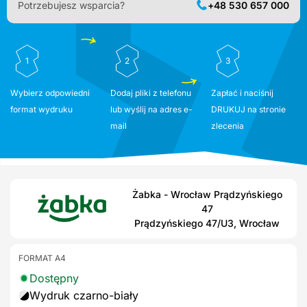
Potrzebujesz wsparcia?
+48 530 657 000
1
2
3
Wybierz odpowiedni
Dodaj pliki z telefonu
Zapłać i naciśnij
format wydruku
lub wyślij na adres e-
DRUKUJ na stronie
mail
zlecenia
Żabka - Wrocław Prądzyńskiego
47
Prądzyńskiego 47/U3, Wrocław
FORMAT A4
Dostępny
Wydruk czarno-biały