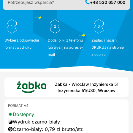
Potrzebujesz wsparcia?
+48 530 657 000
1
2
3
Wybierz odpowiedni
Dodaj pliki z telefonu
Zapłać i naciśnij
format wydruku
lub wyślij na adres e-
DRUKUJ na stronie
mail
zlecenia
Żabka - Wrocław Inżynierska 51
Inżynierska 51/U30, Wrocław
FORMAT A4
Dostępny
Wydruk czarno-biały
Czarno-biały: 0,79 zł brutto/str.