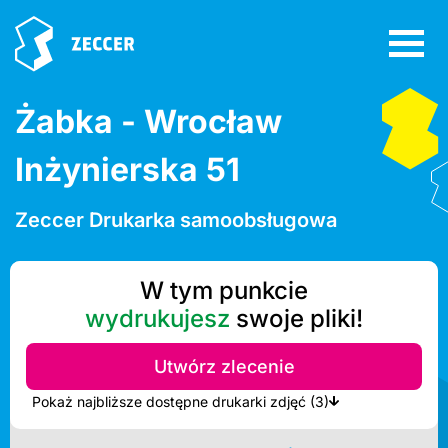
Żabka - Wrocław
Inżynierska 51
Zeccer Drukarka samoobsługowa
W tym punkcie
wydrukujesz
swoje pliki!
Utwórz zlecenie
Pokaż najbliższe dostępne drukarki zdjęć (3)