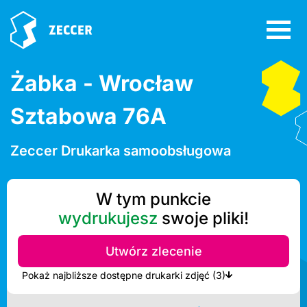
Żabka - Wrocław
Sztabowa 76A
Zeccer Drukarka samoobsługowa
W tym punkcie
wydrukujesz
swoje pliki!
Utwórz zlecenie
Pokaż najbliższe dostępne drukarki zdjęć (3)