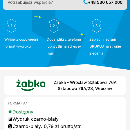
Potrzebujesz wsparcia?
+48 530 657 000
1
2
3
Wybierz odpowiedni
Dodaj pliki z telefonu
Zapłać i naciśnij
format wydruku
lub wyślij na adres e-
DRUKUJ na stronie
mail
zlecenia
Żabka - Wrocław Sztabowa 76A
Sztabowa 76A/2S, Wrocław
FORMAT A4
Dostępny
Wydruk czarno-biały
Czarno-biały: 0,79 zł brutto/str.