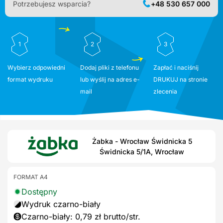
Potrzebujesz wsparcia?
+48 530 657 000
1
2
3
Wybierz odpowiedni
Dodaj pliki z telefonu
Zapłać i naciśnij
format wydruku
lub wyślij na adres e-
DRUKUJ na stronie
mail
zlecenia
Żabka - Wrocław Świdnicka 5
Świdnicka 5/1A, Wrocław
FORMAT A4
Dostępny
Wydruk czarno-biały
Czarno-biały: 0,79 zł brutto/str.