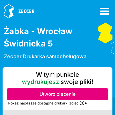
Żabka - Wrocław
Świdnicka 5
Zeccer Drukarka samoobsługowa
W tym punkcie
wydrukujesz
swoje pliki!
Utwórz zlecenie
Pokaż najbliższe dostępne drukarki zdjęć (3)