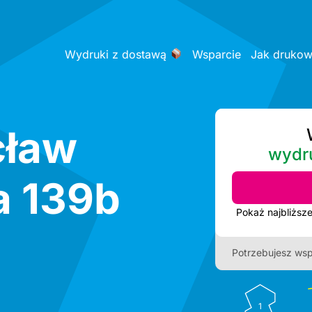
Wydruki z dostawą
Wsparcie
Jak druko
cław
wydr
a 139b
Potrzebujesz wsp
1