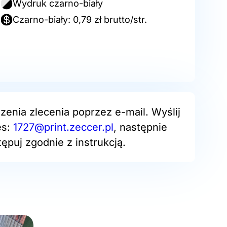
Wydruk czarno-biały
Czarno-biały: 0,79 zł brutto/str.
zenia zlecenia poprzez e-mail. Wyślij
es:
1727@print.zeccer.pl
, następnie
ępuj zgodnie z instrukcją.