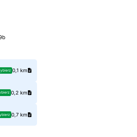
39b
0,1 km
ybierz
0,2 km
bierz
0,7 km
bierz