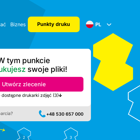
Punkty druku
wać
Biznes
PL
W tym punkcie
ukujesz
swoje pliki!
Utwórz zlecenie
Pokaż najbliższe dostępne drukarki zdjęć (3)
arcia?
+48 530 657 000
2
3