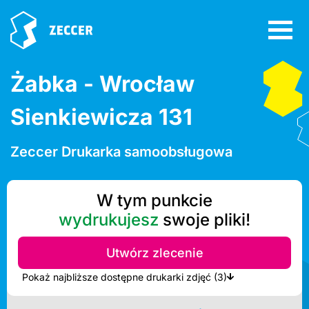
Żabka - Wrocław
Sienkiewicza 131
Zeccer Drukarka samoobsługowa
W tym punkcie
wydrukujesz
swoje pliki!
Utwórz zlecenie
Pokaż najbliższe dostępne drukarki zdjęć (3)