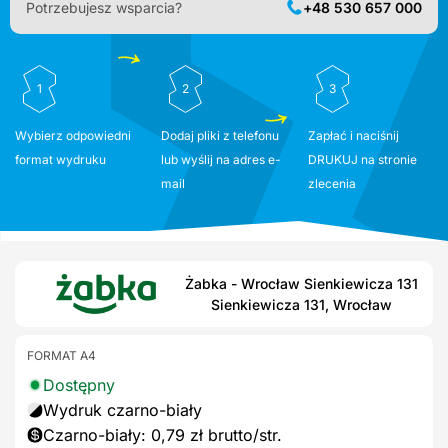
Potrzebujesz wsparcia?
+48 530 657 000
1
2
3
Wybierz odpowiedni
Dodaj pliki z telefonu
Zapłać i naciśnij
format wydruku
lub wyślij na adres e-
DRUKUJ na stronie
mail
zlecenia
Żabka - Wrocław Sienkiewicza 131
Sienkiewicza 131, Wrocław
FORMAT A4
Dostępny
Wydruk czarno-biały
Czarno-biały: 0,79 zł brutto/str.