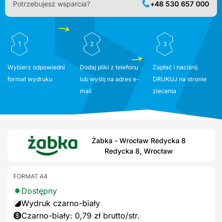
Potrzebujesz wsparcia?
+48 530 657 000
1
2
3
Wybierz odpowiedni
Dodaj pliki z telefonu
Zapłać i naciśnij
format wydruku
lub wyślij na adres e-
DRUKUJ na stronie
mail
zlecenia
Żabka - Wrocław Redycka 8
Redycka 8, Wrocław
FORMAT A4
Dostępny
Wydruk czarno-biały
Czarno-biały: 0,79 zł brutto/str.