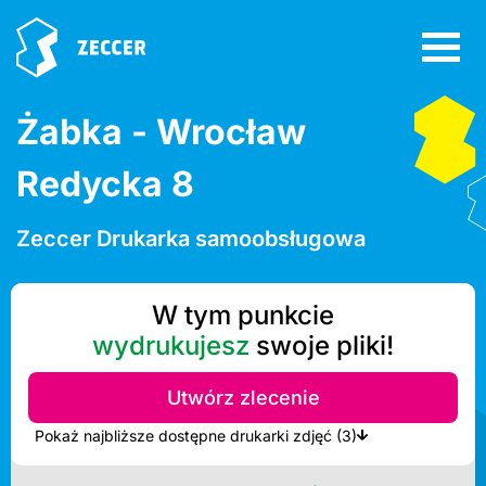
Żabka - Wrocław
Redycka 8
Zeccer Drukarka samoobsługowa
W tym punkcie
wydrukujesz
swoje pliki!
Utwórz zlecenie
Pokaż najbliższe dostępne drukarki zdjęć (3)