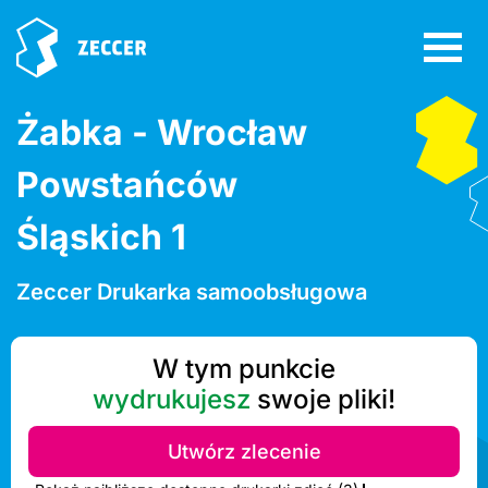
Żabka - Wrocław
Powstańców
Śląskich 1
Zeccer Drukarka samoobsługowa
W tym punkcie
wydrukujesz
swoje pliki!
Utwórz zlecenie