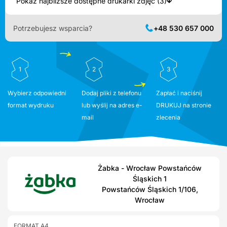
Pokaż najbliższe dostępne drukarki zdjęć (3)
Potrzebujesz wsparcia?
+48 530 657 000
1
2
3
Wybierz odpowiedni
Dodaj pliki z telefonu
Zapłać i naciśnij
format wydruku
lub wyślij na adres e-
DRUKUJ na stronie
mail
zlecenia
Żabka - Wrocław Powstańców
Śląskich 1
Powstańców Śląskich 1/106,
Wrocław
FORMAT A4