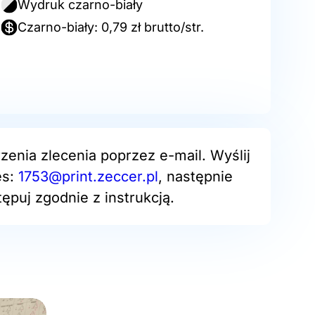
Wydruk czarno-biały
Czarno-biały: 0,79 zł brutto/str.
zenia zlecenia poprzez e-mail. Wyślij
es:
1753@print.zeccer.pl
, następnie
ępuj zgodnie z instrukcją.