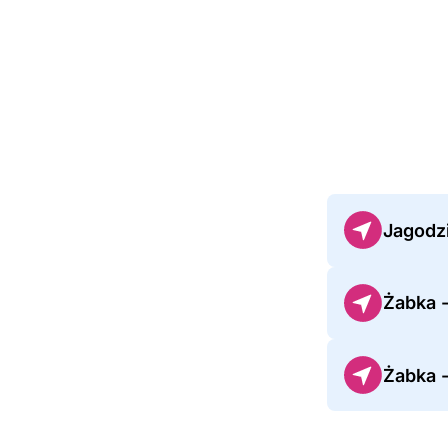
Jagodz
Żabka 
Żabka 