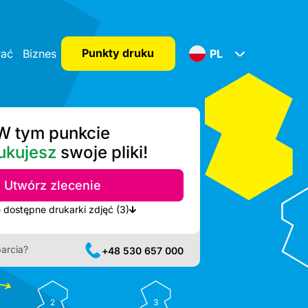
Punkty druku
wać
Biznes
PL
W tym punkcie
ukujesz
swoje pliki!
Utwórz zlecenie
Pokaż najbliższe dostępne drukarki zdjęć (3)
arcia?
+48 530 657 000
2
3