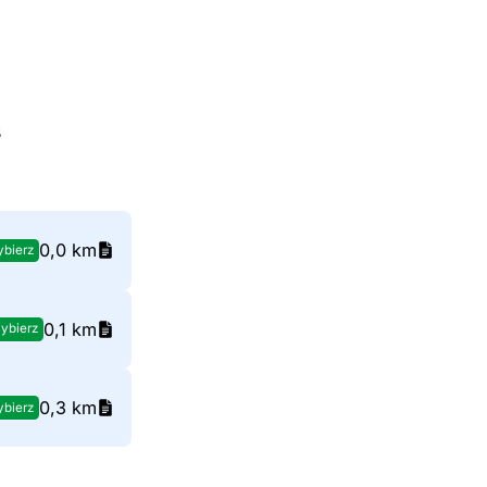
3
0,0 km
bierz
0,1 km
ybierz
0,3 km
bierz