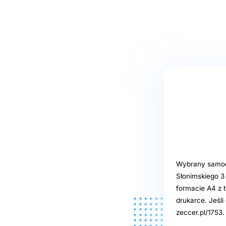
Wybrany samoob
Słonimskiego 3
formacie A4 z t
drukarce. Jeśl
zeccer.pl/1753.