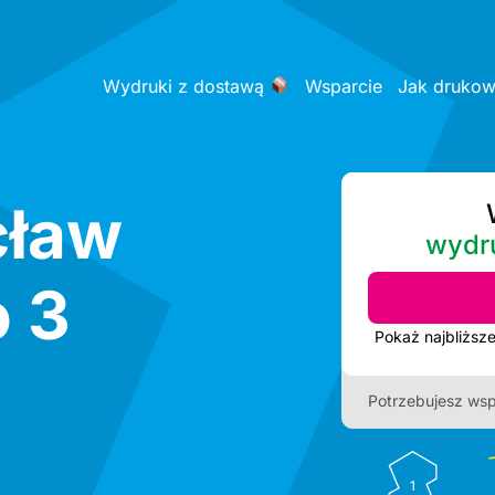
Wydruki z dostawą
Wsparcie
Jak druko
cław
wydr
 3
Potrzebujesz wsp
1