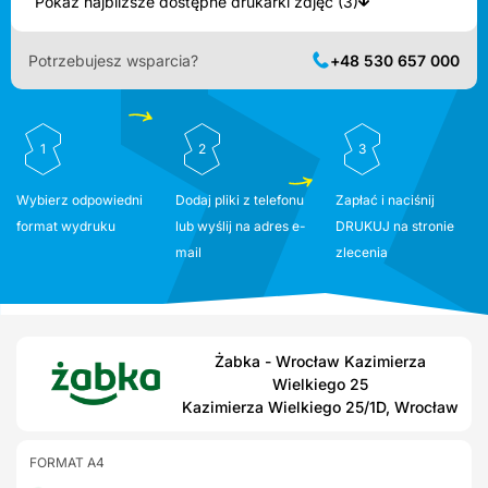
Pokaż najbliższe dostępne drukarki zdjęć (3)
Potrzebujesz wsparcia?
+48 530 657 000
1
2
3
Wybierz odpowiedni
Dodaj pliki z telefonu
Zapłać i naciśnij
format wydruku
lub wyślij na adres e-
DRUKUJ na stronie
mail
zlecenia
Żabka - Wrocław Kazimierza
Wielkiego 25
Kazimierza Wielkiego 25/1D, Wrocław
FORMAT A4