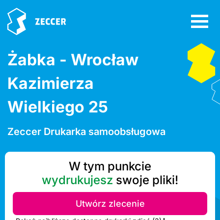
Żabka - Wrocław
Kazimierza
Wielkiego 25
Zeccer Drukarka samoobsługowa
W tym punkcie
wydrukujesz
swoje pliki!
Utwórz zlecenie