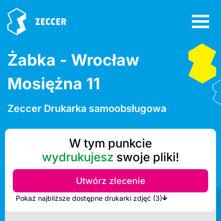
Żabka - Wrocław
Mosiężna 11
Zeccer Drukarka samoobsługowa
W tym punkcie
wydrukujesz
swoje pliki!
Utwórz zlecenie
Pokaż najbliższe dostępne drukarki zdjęć (3)