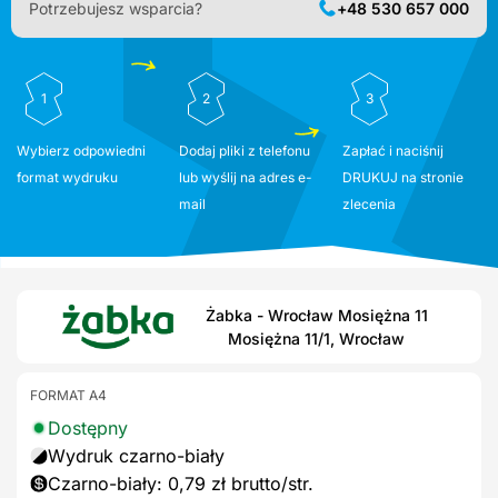
Potrzebujesz wsparcia?
+48 530 657 000
1
2
3
Wybierz odpowiedni
Dodaj pliki z telefonu
Zapłać i naciśnij
format wydruku
lub wyślij na adres e-
DRUKUJ na stronie
mail
zlecenia
Żabka - Wrocław Mosiężna 11
Mosiężna 11/1, Wrocław
FORMAT A4
Dostępny
Wydruk czarno-biały
Czarno-biały: 0,79 zł brutto/str.