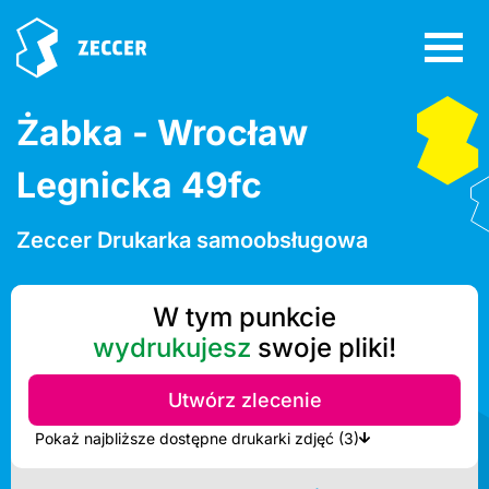
Żabka - Wrocław
Legnicka 49fc
Zeccer Drukarka samoobsługowa
W tym punkcie
wydrukujesz
swoje pliki!
Utwórz zlecenie
Pokaż najbliższe dostępne drukarki zdjęć (3)