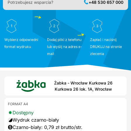
Potrzebujesz wsparcia?
+48 530 657 000
1
2
3
Wybierz odpowiedni
Dodaj pliki z telefonu
Zapłać i naciśnij
format wydruku
lub wyślij na adres e-
DRUKUJ na stronie
mail
zlecenia
Żabka - Wrocław Kurkowa 26
Kurkowa 26 lok. 1A, Wrocław
FORMAT A4
Dostępny
Wydruk czarno-biały
Czarno-biały: 0,79 zł brutto/str.