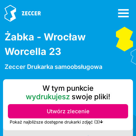
Żabka - Wrocław
Worcella 23
Zeccer Drukarka samoobsługowa
W tym punkcie
wydrukujesz
swoje pliki!
Utwórz zlecenie
Pokaż najbliższe dostępne drukarki zdjęć (3)