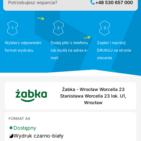
Potrzebujesz wsparcia?
+48 530 657 000
1
2
3
Wybierz odpowiedni
Dodaj pliki z telefonu
Zapłać i naciśnij
format wydruku
lub wyślij na adres e-
DRUKUJ na stronie
mail
zlecenia
Żabka - Wrocław Worcella 23
Stanisława Worcella 23 lok. U1,
Wrocław
FORMAT A4
Dostępny
Wydruk czarno-biały