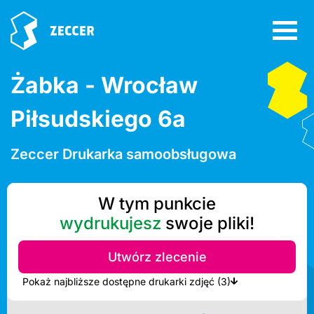
Żabka - Wrocław
Piłsudskiego 6a
Zeccer Drukarka samoobsługowa
W tym punkcie
wydrukujesz
swoje pliki!
Utwórz zlecenie
Pokaż najbliższe dostępne drukarki zdjęć (3)