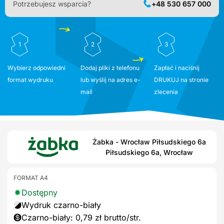
Potrzebujesz wsparcia?
+48 530 657 000
1
2
3
Wybierz odpowiedni
Dodaj pliki z telefonu
Zapłać i naciśnij
format wydruku
lub wyślij na adres e-
DRUKUJ na stronie
mail
zlecenia
Żabka - Wrocław Piłsudskiego 6a
Piłsudskiego 6a, Wrocław
FORMAT A4
Dostępny
Wydruk czarno-biały
Czarno-biały: 0,79 zł brutto/str.