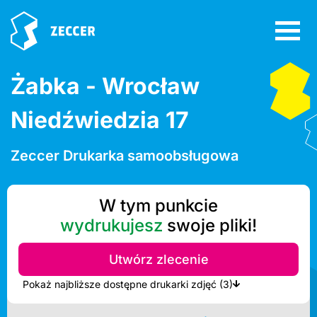
Żabka - Wrocław
Niedźwiedzia 17
Zeccer Drukarka samoobsługowa
W tym punkcie
wydrukujesz
swoje pliki!
Utwórz zlecenie
Pokaż najbliższe dostępne drukarki zdjęć (3)