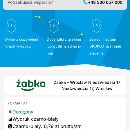
Potrzebujesz wsparcia?
+48 530 657 000
1
2
3
Wybierz odpowiedni
Dodaj pliki z telefonu
Zapłać i naciśnij
format wydruku
lub wyślij na adres e-
DRUKUJ na stronie
mail
zlecenia
Żabka - Wrocław Niedźwiedzia 17
Niedźwiedzia 17, Wrocław
FORMAT A4
Dostępny
Wydruk czarno-biały
Czarno-biały: 0,79 zł brutto/str.