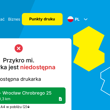
Punkty druku
wać
Biznes
PL
Przykro mi.
ka jest
niedostępna
dostępna drukarka
- Wrocław Chrobrego 25
0,3 km
Więcej drukarek A4 w pobliżu (2)