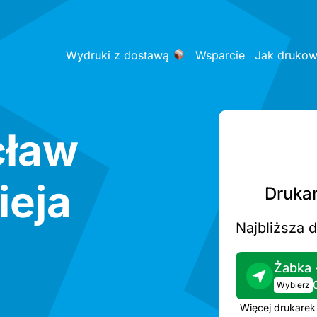
Wydruki z dostawą
Wsparcie
Jak druko
cław
ieja
Drukar
Najbliższa 
Żabka 
Wybierz