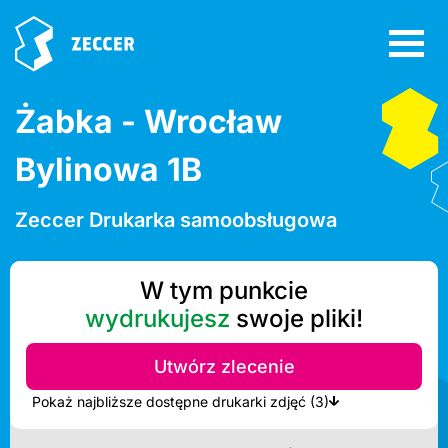
Żabka - Wrocław
Bylinowa 1B
Zeccer Drukarka samoobsługowa
W tym punkcie
wydrukujesz
swoje pliki!
Utwórz zlecenie
Pokaż najbliższe dostępne drukarki zdjęć (3)