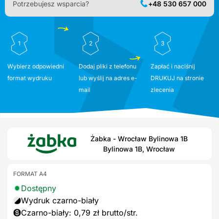
Potrzebujesz wsparcia?
+48 530 657 000
1
2
3
Wybierz odpowiedni
Dodaj pliki z telefonu
Zapłać i naciśnij
format wydruku
lub wyślij na adres e-
DRUKUJ na stronie
mail
zlecenia
Żabka - Wrocław Bylinowa 1B
Bylinowa 1B, Wrocław
FORMAT A4
Dostępny
Wydruk czarno-biały
Czarno-biały: 0,79 zł brutto/str.