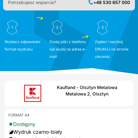
Potrzebujesz wsparcia?
+48 530 657 000
1
2
3
Wybierz odpowiedni
Dodaj pliki z telefonu
Zapłać i naciśnij
format wydruku
lub wyślij na adres e-
DRUKUJ na stronie
mail
zlecenia
Kaufland - Olsztyn Metalowa
Metalowa 2, Olsztyn
FORMAT A4
Dostępny
Wydruk czarno-biały