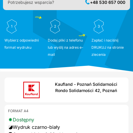
Potrzebujesz wsparcia?
+48 530 657 000
1
2
3
Wybierz odpowiedni
Dodaj pliki z telefonu
Zapłać i naciśnij
format wydruku
lub wyślij na adres e-
DRUKUJ na stronie
mail
zlecenia
Kaufland - Poznań Solidarności
Rondo Solidarności 42, Poznań
FORMAT A4
Dostępny
Wydruk czarno-biały