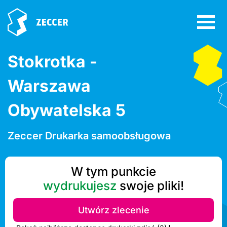
Stokrotka -
Warszawa
Obywatelska 5
Zeccer Drukarka samoobsługowa
W tym punkcie
wydrukujesz
swoje pliki!
Utwórz zlecenie