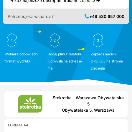
Pokaż najbliższe dostępne drukarki zdjęć (3)
Potrzebujesz wsparcia?
+48 530 657 000
1
2
3
Wybierz odpowiedni
Dodaj pliki z telefonu
Zapłać i naciśnij
format wydruku
lub wyślij na adres e-
DRUKUJ na stronie
mail
zlecenia
Stokrotka - Warszawa Obywatelska
5
Obywatelska 5, Warszawa
FORMAT A4