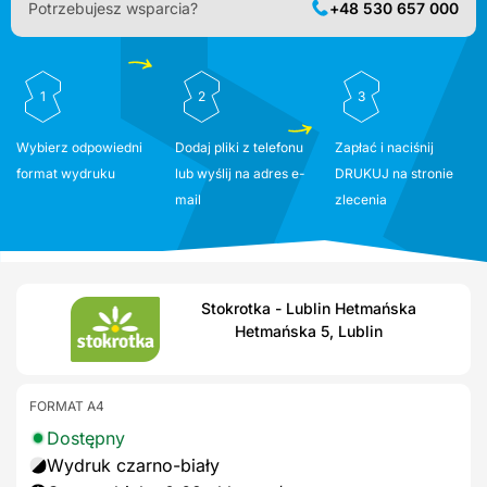
Potrzebujesz wsparcia?
+48 530 657 000
1
2
3
Wybierz odpowiedni
Dodaj pliki z telefonu
Zapłać i naciśnij
format wydruku
lub wyślij na adres e-
DRUKUJ na stronie
mail
zlecenia
Stokrotka - Lublin Hetmańska
Hetmańska 5, Lublin
FORMAT A4
Dostępny
Wydruk czarno-biały