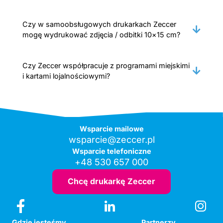
Czy w samoobsługowych drukarkach Zeccer
mogę wydrukować zdjęcia / odbitki 10×15 cm?
Czy Zeccer współpracuje z programami miejskimi
i kartami lojalnościowymi?
Wsparcie mailowe
wsparcie@zeccer.pl
Wsparcie telefoniczne
+48 530 657 000
Chcę drukarkę Zeccer
Gdzie jesteśmy
Partnerzy