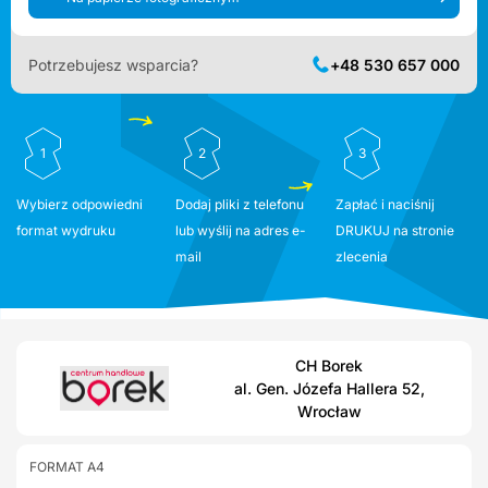
Potrzebujesz wsparcia?
+48 530 657 000
1
2
3
Wybierz odpowiedni
Dodaj pliki z telefonu
Zapłać i naciśnij
format wydruku
lub wyślij na adres e-
DRUKUJ na stronie
mail
zlecenia
CH Borek
al. Gen. Józefa Hallera 52,
Wrocław
FORMAT A4