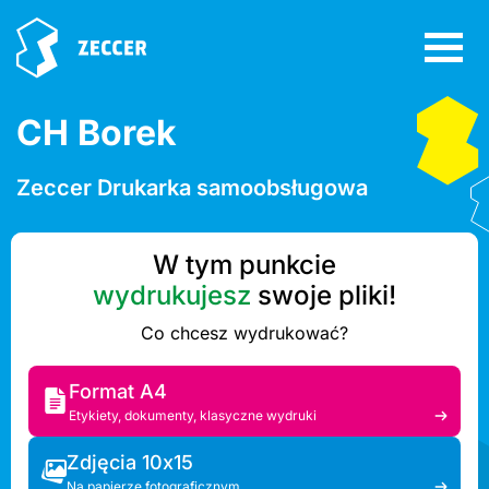
CH Borek
Zeccer Drukarka samoobsługowa
W tym punkcie
wydrukujesz
swoje pliki!
Co chcesz wydrukować?
Format A4
Etykiety, dokumenty, klasyczne wydruki
Zdjęcia 10x15
Na papierze fotograficznym