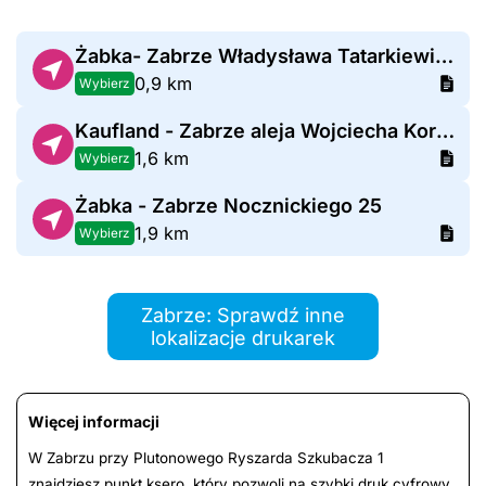
Żabka- Zabrze Władysława Tatarkiewicza 12
0,9 km
Wybierz
Kaufland - Zabrze aleja Wojciecha Korfantego
1,6 km
Wybierz
Żabka - Zabrze Nocznickiego 25
1,9 km
Wybierz
Zabrze: Sprawdź inne
lokalizacje drukarek
Więcej informacji
W Zabrzu przy Plutonowego Ryszarda Szkubacza 1
znajdziesz punkt ksero, który pozwoli na szybki druk cyfrowy