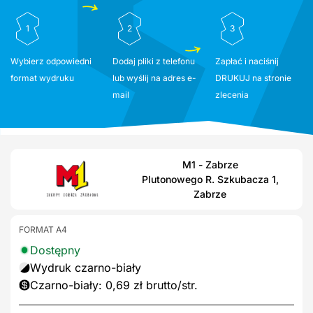
1
2
3
Wybierz odpowiedni
Dodaj pliki z telefonu
Zapłać i naciśnij
format wydruku
lub wyślij na adres e-
DRUKUJ na stronie
mail
zlecenia
M1 - Zabrze
Plutonowego R. Szkubacza 1,
Zabrze
FORMAT A4
Dostępny
Wydruk czarno-biały
Czarno-biały: 0,69 zł brutto/str.