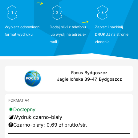
1
2
3
Wybierz odpowiedni
Dodaj pliki z telefonu
Zapłać i naciśnij
format wydruku
lub wyślij na adres e-
DRUKUJ na stronie
mail
zlecenia
Focus Bydgoszcz
Jagiellońska 39-47, Bydgoszcz
FORMAT A4
Dostępny
Wydruk czarno-biały
Czarno-biały: 0,69 zł brutto/str.