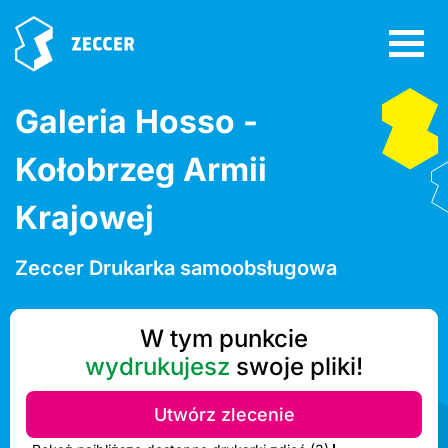
Galeria Hosso -
Kołobrzeg Armii
Krajowej
Zeccer Drukarka samoobsługowa
W tym punkcie
wydrukujesz
swoje pliki!
Utwórz zlecenie