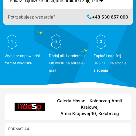
Pokaż najbliższe dostępne drukarki zdjęć (3)
Potrzebujesz wsparcia?
+48 530 657 000
1
2
3
Wybierz odpowiedni
Dodaj pliki z telefonu
Zapłać i naciśnij
format wydruku
lub wyślij na adres e-
DRUKUJ na stronie
mail
zlecenia
Galeria Hosso - Kołobrzeg Armii
Krajowej
Armii Krajowej 10, Kołobrzeg
FORMAT A4